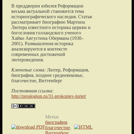
В преддверии юбилея Реформации
весьма актуальной становится тема
историографического наследия. Статья
рассматривает биографию Мартина
Лютера известного историка церкви и
богословия голландского ученого
Хайко Августина Обермана (1930–
2001). Размышления историка
анализируются в контексте
современных достижений
лютероведения.
Ключевые слова:
Лютер, Реформация,
биография, позднее средневековье,
благочестие, Виттенберг
Постоянная ссылка:
http://proslogion.ru/31-prokopiev-luriet/
Метки
биография
,
благочестие
,
Виттенберг
,