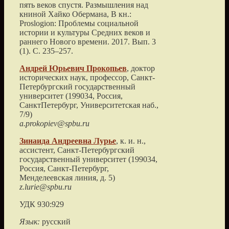
пять веков спустя. Размышления над
книной Хайко Обермана
, В кн.:
Proslogion: Проблемы социальной
истории и культуры Средних веков и
раннего Нового времени.
2017
. Вып. 3
(1). С.
235
–
257
.
Андрей Юрьевич
Прокопьев
, доктор
исторических наук, профессор,
Санкт-
Петербургский государственный
университет
(
199034, Россия,
СанктПетербург, Университетская наб.,
7/9
)
а.prokopiev@spbu.ru
Зинаида Андреевна
Лурье
, к. и. н.,
ассистент,
Санкт-Петербургский
государственный университет
(
199034,
Россия, Санкт-Петербург,
Менделеевская линия, д. 5
)
z.lurie@spbu.ru
УДК 930:929
Язык:
русский