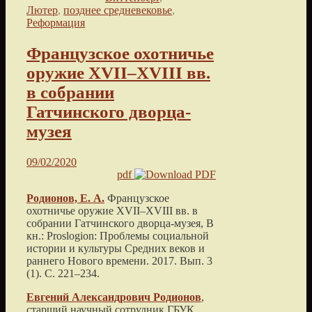
Лютер
,
позднее средневековье
,
Реформация
Французское охотничье
оружие XVII–XVIII вв.
в собрании
Гатчинского дворца-
музея
09/02/2020
pdf
Родионов, Е. А.
Французское
охотничье оружие XVII–XVIII вв. в
собрании Гатчинского дворца-музея
, В
кн.: Proslogion: Проблемы социальной
истории и культуры Средних веков и
раннего Нового времени.
2017
. Вып. 3
(1). С.
221
–
234
.
Евгений Александрович
Родионов
,
старший научный сотрудник ГБУК