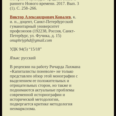
раннего Нового времени.
2017
. Вып. 3
(1). С.
258
–
266
.
Виктор Александрович
Ковалев
, к.
и. н., доцент,
Санкт-Петербургский
гуманитарный университет
профсоюзов
(
192238, Россия, Санкт-
Петербург, ул. Фучика, д. 15
)
onuphriyphd@gmail.com
УДК 94(5) “15/18”
Язык:
русский
В рецензии на работу Ричарда Лахмана
«Капиталисты поневоле» не только
представлен обзор этой монографии с
выделением ее положительных и
отрицательных сторон, но также и
поднимаются актуальные проблемы
современной историографии и
исторической методологии,
подвергается критике методология
неомарксизма.