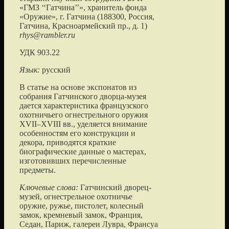
«ГМЗ ‘‘Гатчина’’», хранитель
фонда
«Оружие»
, г. Гатчина (
188300, Россия,
Гатчина, Красноармейский пр., д. 1
)
rhys@rambler.ru
УДК 903.22
Язык:
русский
В статье на основе экспонатов из
собрания Гатчинского дворца-музея
дается характеристика французского
охотничьего огнестрельного оружия
XVII–XVIII вв., уделяется внимание
особенностям его конструкции и
декора, приводятся краткие
биографические данные о мастерах,
изготовивших перечисленные
предметы.
Ключевые слова:
Гатчинский дворец-
музей, огнестрельное охотничье
оружие, ружье, пистолет, колесный
замок, кремневый замок, Франция,
Седан, Париж, галереи Лувра, Франсуа