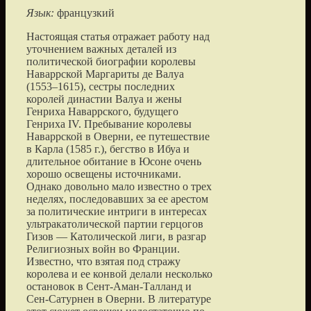
Язык:
французкий
Настоящая статья отражает работу над
уточнением важных деталей из
политической биографии королевы
Наваррской Маргариты де Валуа
(1553–1615), сестры последних
королей династии Валуа и жены
Генриха Наваррского, будущего
Генриха IV. Пребывание королевы
Наваррской в Оверни, ее путешествие
в Карла (1585 г.), бегство в Ибуа и
длительное обитание в Юсоне очень
хорошо освещены источниками.
Однако довольно мало известно о трех
неделях, последовавших за ее арестом
за политические интриги в интересах
ультракатолической партии герцогов
Гизов — Католической лиги, в разгар
Религиозных войн во Франции.
Известно, что взятая под стражу
королева и ее конвой делали несколько
остановок в Сент-Аман-Талланд и
Сен-Сатурнен в Оверни. В литературе