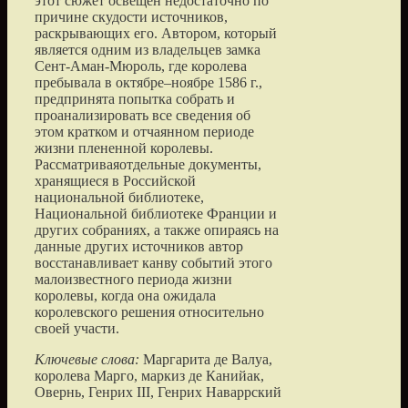
этот сюжет освещен недостаточно по
причине скудости источников,
раскрывающих его. Автором, который
является одним из владельцев замка
Сент-Аман-Мюроль, где королева
пребывала в октябре–ноябре 1586 г.,
предпринята попытка собрать и
проанализировать все сведения об
этом кратком и отчаянном периоде
жизни плененной королевы.
Рассматриваяотдельные документы,
хранящиеся в Российской
национальной библиотеке,
Национальной библиотеке Франции и
других собраниях, а также опираясь на
данные других источников автор
восстанавливает канву событий этого
малоизвестного периода жизни
королевы, когда она ожидала
королевского решения относительно
своей участи.
Ключевые слова:
Маргарита де Валуа,
королева Марго, маркиз де Канийак,
Овернь, Генрих III, Генрих Наваррский