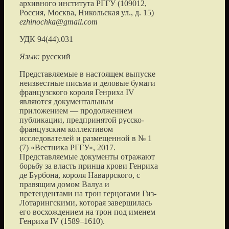
архивного института РГГУ
(
109012,
Россия, Москва, Никольская ул., д. 15
)
ezhinochka@gmail.com
УДК 94(44).031
Язык:
русский
Представляемые в настоящем выпуске
неизвестные письма и деловые бумаги
французского короля Генриха IV
являются документальным
приложением — продолжением
публикации, предпринятой русско-
французским коллективом
исследователей и размещенной в № 1
(7) «Вестника РГГУ», 2017.
Представляемые документы отражают
борьбу за власть принца крови Генриха
де Бурбона, короля Наваррского, с
правящим домом Валуа и
претендентами на трон герцогами Гиз-
Лотарингскими, которая завершилась
его восхождением на трон под именем
Генриха IV (1589–1610).