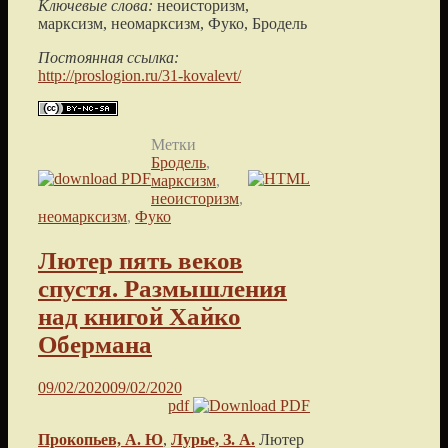
Ключевые слова:
неоисторизм,
марксизм, неомарксизм, Фуко, Бродель
Постоянная ссылка:
http://proslogion.ru/31-kovalevt/
Метки
Бродель
,
марксизм
,
неоисторизм
,
неомарксизм
,
Фуко
Лютер пять веков
спустя. Размышления
над книгой Хайко
Обермана
09/02/2020
09/02/2020
pdf
Прокопьев, А. Ю
,
Лурье, З. А.
Лютер