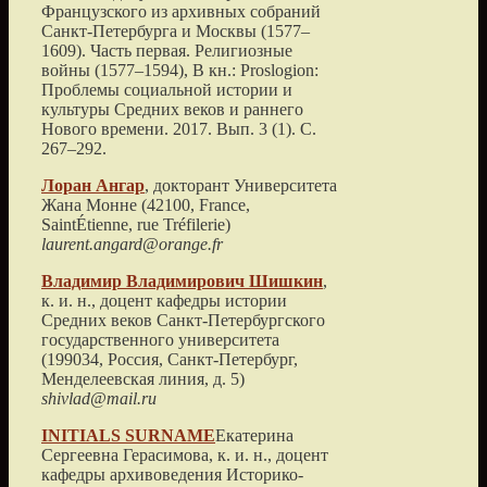
Французского из архивных собраний
Санкт-Петербурга и Москвы (1577–
1609). Часть первая. Религиозные
войны (1577–1594)
, В кн.: Proslogion:
Проблемы социальной истории и
культуры Средних веков и раннего
Нового времени.
2017
. Вып. 3 (1). С.
267
–
292
.
Лоран
Ангар
, докторант
Университета
Жана Монне
(
42100, France,
SaintÉtienne, rue Tréfilerie
)
laurent.angard@orange.fr
Владимир Владимирович
Шишкин
,
к. и. н., доцент кафедры истории
Средних веков
Санкт-Петербургского
государственного университета
(
199034, Россия, Санкт-Петербург,
Менделеевская линия, д. 5
)
shivlad@mail.ru
INITIALS
SURNAME
Екатерина
Сергеевна Герасимова, к. и. н., доцент
кафедры архивоведения
Историко-