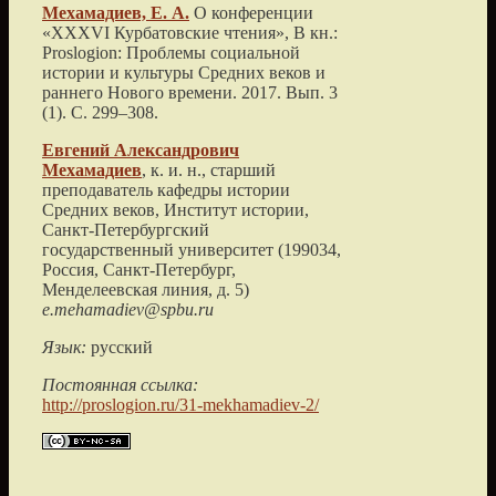
Мехамадиев, Е. А.
О конференции
«XXXVI Курбатовские чтения»
, В кн.:
Proslogion: Проблемы социальной
истории и культуры Средних веков и
раннего Нового времени.
2017
. Вып. 3
(1). С.
299
–
308
.
Евгений Александрович
Мехамадиев
, к. и. н., старший
преподаватель кафедры истории
Средних веков, Институт истории,
Санкт-Петербургский
государственный университет
(
199034,
Россия, Санкт-Петербург,
Менделеевская линия, д. 5
)
e.mehamadiev@spbu.ru
Язык:
русский
Постоянная ссылка:
http://proslogion.ru/31-mekhamadiev-2/