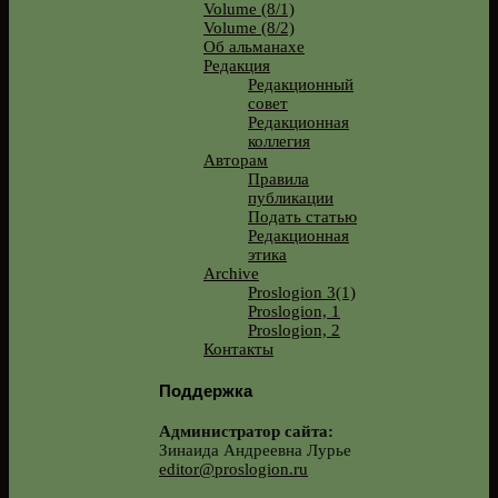
Volume (8/1)
Volume (8/2)
Об альманахе
Редакция
Редакционный
совет
Редакционная
коллегия
Авторам
Правила
публикации
Подать статью
Редакционная
этика
Archive
Proslogion 3(1)
Proslogion, 1
Proslogion, 2
Контакты
Поддержка
Администратор сайта:
Зинаида Андреевна Лурье
editor@proslogion.ru