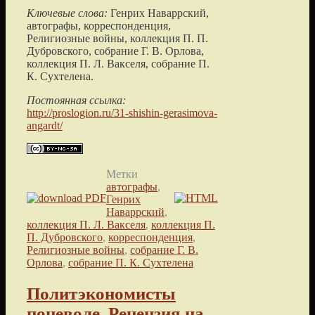
Ключевые слова:
Генрих Наваррский,
автографы, корреспонденция,
Религиозные войны, коллекция П. П.
Дубровского, собрание Г. В. Орлова,
коллекция П. Л. Вакселя, собрание П.
К. Сухтелена.
Постоянная ссылка:
http://proslogion.ru/31-shishin-gerasimova-
angardt/
Метки
автографы
,
Генрих
Наваррский
,
коллекция П. Л. Вакселя
,
коллекция П.
П. Дубровского
,
корреспонденция
,
Религиозные войны
,
собрание Г. В.
Орлова
,
собрание П. К. Сухтелена
Политэкономисты
поневоле. Рецензия на