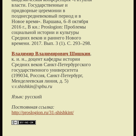
власти. Государственные и
придворные церемонии в
позднесредневековый период и в
Новое время». Варшава, 6–8 октября
2016 г.
, В кн.: Proslogion: Проблемы
социальной истории и культуры
Средних веков и раннего Нового
времени.
2017
. Вып. 3 (1). С.
293
–
298
.
Владимир Владимирович
Шишкин
,
к. и. н., доцент кафедры истории
Средних веков
Санкт-Петербургского
государственного университета
(
199034, Россия, Санкт-Петербург,
Менделеевская линия, д. 5
)
v.v.shishkin@spbu.ru
Язык:
русский
Постоянная ссылка:
http://proslogion.ru/31-shishkint/