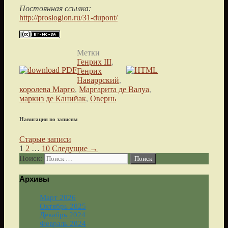
Постоянная ссылка:
http://proslogion.ru/31-dupont/
Метки
Генрих III
,
Генрих
Наваррский
,
королева Марго
,
Маргарита де Валуа
,
маркиз де Канийак
,
Овернь
Навигация по записям
Старые записи
1
2
…
10
Следущие →
Поиск:
Архивы
Март 2026
Октябрь 2025
Декабрь 2024
Февраль 2024