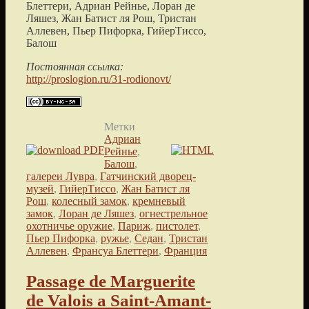
Блеттери, Адриан Рейнье, Лоран де
Ляшез, Жан Батист ля Рош, Тристан
Аллевен, Пьер Пифорка, ГийерТиссо,
Балош
Постоянная ссылка:
http://proslogion.ru/31-rodionovt/
Метки
Адриан
Рейнье
,
Балош
,
галереи Лувра
,
Гатчинский дворец-
музей
,
ГийерТиссо
,
Жан Батист ля
Рош
,
колесный замок
,
кремневый
замок
,
Лоран де Ляшез
,
огнестрельное
охотничье оружие
,
Париж
,
пистолет
,
Пьер Пифорка
,
ружье
,
Седан
,
Тристан
Аллевен
,
Франсуа Блеттери
,
Франция
Passage de Marguerite
de Valois a Saint-Amant-