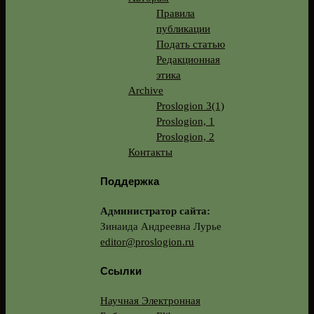
Правила
публикации
Подать статью
Редакционная
этика
Archive
Proslogion 3(1)
Proslogion, 1
Proslogion, 2
Контакты
Поддержка
Администратор сайта:
Зинаида Андреевна Лурье
editor@proslogion.ru
Ссылки
Научная Электронная