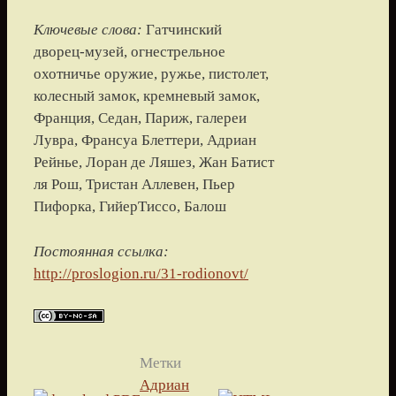
Ключевые слова:
Гатчинский
дворец-музей, огнестрельное
охотничье оружие, ружье, пистолет,
колесный замок, кремневый замок,
Франция, Седан, Париж, галереи
Лувра, Франсуа Блеттери, Адриан
Рейнье, Лоран де Ляшез, Жан Батист
ля Рош, Тристан Аллевен, Пьер
Пифорка, ГийерТиссо, Балош
Постоянная ссылка:
http://proslogion.ru/31-rodionovt/
Метки
Адриан