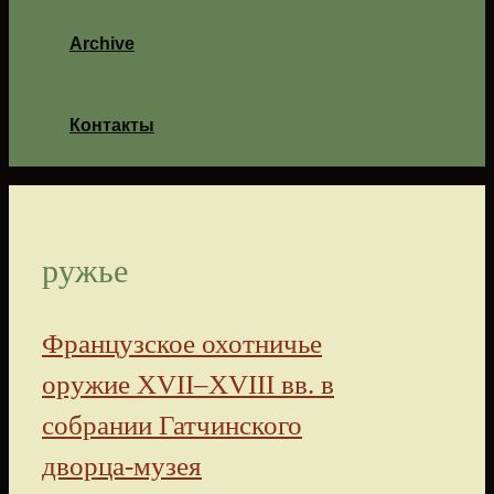
Archive
Контакты
ружье
Французское охотничье
оружие XVII–XVIII вв. в
собрании Гатчинского
дворца-музея