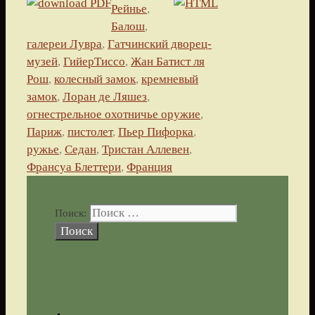
Рейнье
,
Балош
,
галереи Лувра
,
Гатчинский дворец-
музей
,
ГийерТиссо
,
Жан Батист ля
Рош
,
колесный замок
,
кремневый
замок
,
Лоран де Ляшез
,
огнестрельное охотничье оружие
,
Париж
,
пистолет
,
Пьер Пифорка
,
ружье
,
Седан
,
Тристан Аллевен
,
Франсуа Блеттери
,
Франция
Поиск: