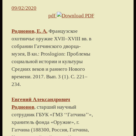
09/02/2020
pdf
Родионов, Е. А.
Французское
охотничье оружие XVII–XVIII вв. в
собрании Гатчинского дворца-
музея
, В кн.: Proslogion: Проблемы
социальной истории и культуры
Средних веков и раннего Нового
времени.
2017
. Вып. 3 (1). С.
221
–
234
.
Евгений Александрович
Родионов
, старший научный
сотрудник ГБУК «ГМЗ ‘‘Гатчина’’»,
хранитель
фонда «Оружие»
, г.
Гатчина (
188300, Россия, Гатчина,