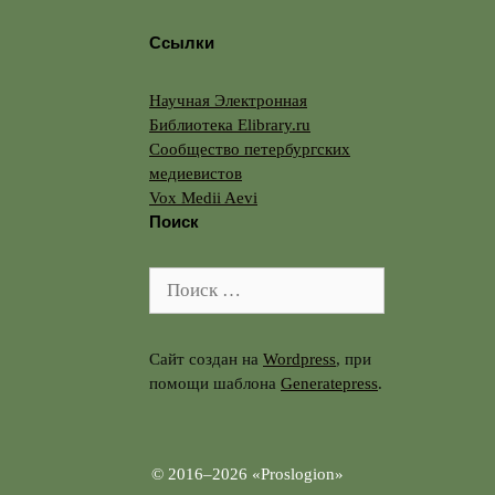
Ссылки
Научная Электронная
Библиотека Elibrary.ru
Сообщество петербургских
медиевистов
Vox Medii Aevi
Поиск
Поиск:
Сайт создан на
Wordpress
, при
помощи шаблона
Generatepress
.
© 2016–2026 «Proslogion»