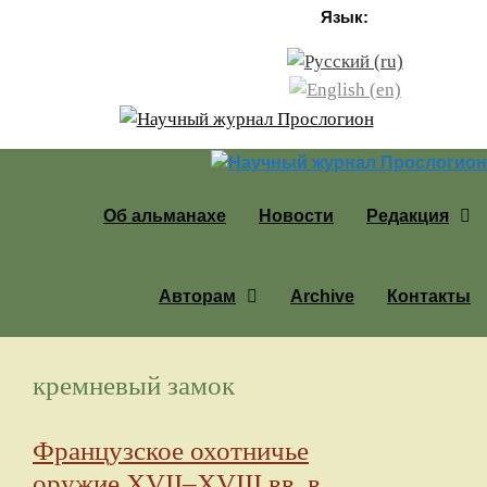
Перейти к содержимому
Язык:
Об альманахе
Новости
Редакция
Авторам
Archive
Контакты
кремневый замок
Французское охотничье
оружие XVII–XVIII вв. в