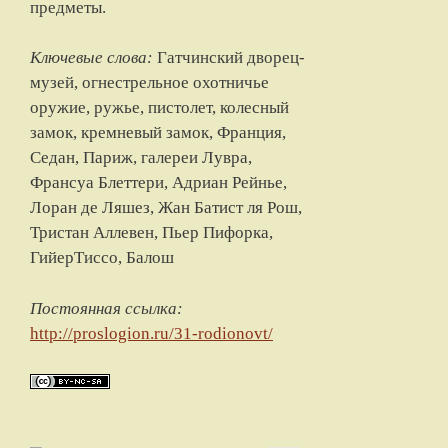
предметы.
Ключевые слова:
Гатчинский дворец-
музей, огнестрельное охотничье
оружие, ружье, пистолет, колесный
замок, кремневый замок, Франция,
Седан, Париж, галереи Лувра,
Франсуа Блеттери, Адриан Рейнье,
Лоран де Ляшез, Жан Батист ля Рош,
Тристан Аллевен, Пьер Пифорка,
ГийерТиссо, Балош
Постоянная ссылка:
http://proslogion.ru/31-rodionovt/