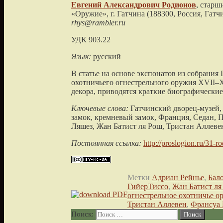
Евгений Александрович
Родионов
, старш
«Оружие»
, г. Гатчина (
188300, Россия, Гатч
rhys@rambler.ru
УДК 903.22
Язык:
русский
В статье на основе экспонатов из собрания
охотничьего огнестрельного оружия XVII–XV
декора, приводятся краткие биографически
Ключевые слова:
Гатчинский дворец-музей, 
замок, кремневый замок, Франция, Седан, П
Ляшез, Жан Батист ля Рош, Тристан Аллеве
Постоянная ссылка:
http://proslogion.ru/31-r
Метки
Адриан Рейнье
,
Бал
ГийерТиссо
,
Жан Батист ля
огнестрельное охотничье о
Тристан Аллевен
,
Франсуа 
Поиск: