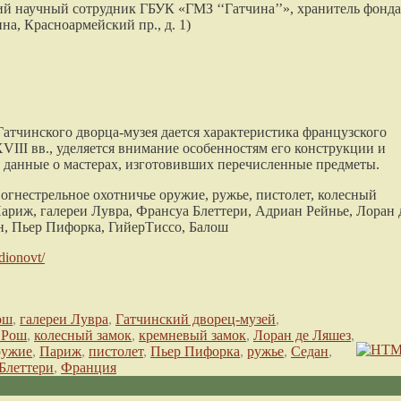
ий научный сотрудник ГБУК «ГМЗ ‘‘Гатчина’’», хранитель
фонда
ина, Красноармейский пр., д. 1
)
 Гатчинского дворца-музея дается характеристика французского
III вв., уделяется внимание особенностям его конструкции и
е данные о мастерах, изготовивших перечисленные предметы.
огнестрельное охотничье оружие, ружье, пистолет, колесный
ариж, галереи Лувра, Франсуа Блеттери, Адриан Рейнье, Лоран 
н, Пьер Пифорка, ГийерТиссо, Балош
odionovt/
ош
,
галереи Лувра
,
Гатчинский дворец-музей
,
 Рош
,
колесный замок
,
кремневый замок
,
Лоран де Ляшез
,
ружие
,
Париж
,
пистолет
,
Пьер Пифорка
,
ружье
,
Седан
,
Блеттери
,
Франция