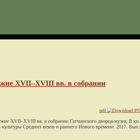
жие XVII–XVIII вв. в собрании
pdf
жие XVII–XVIII вв. в собрании Гатчинского дворца-музея
, В кн.
и культуры Средних веков и раннего Нового времени.
2017
. Вып.