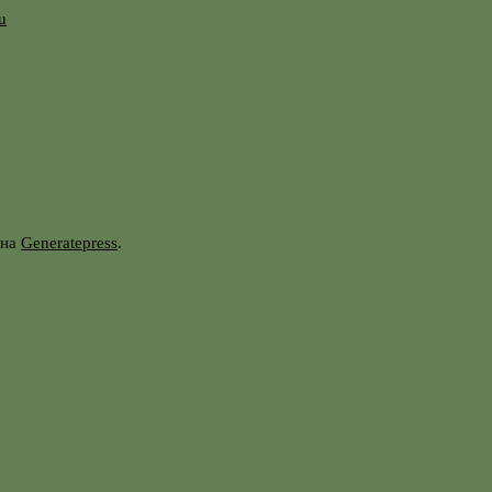
u
она
Generatepress
.