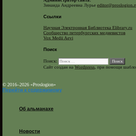
Администратор сайта:
Зинаида Андреевна Лурье
editor@proslogion.r
Ссылки
Научная Электронная Библиотека Elibrary.ru
Сообщество петербургских медиевистов
Vox Medii Aevi
Поиск
Поиск:
Сайт создан на
Wordpress
, при помощи шабл
© 2016–2026 «Proslogion»
Перейти к содержимому
Об альманахе
Новости