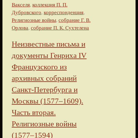
Вакселя
,
коллекция П. П.
Дубровского
,
корреспонденция
,
Религиозные войны
,
собрание Г. В.
Орлова
,
собрание П. К. Сухтелена
Неизвестные письма и
документы Генриха IV
Французского из
архивных собраний
Санкт-Петербурга и
Москвы (1577–1609).
Часть вторая.
Религиозные войны
(1577–1594)