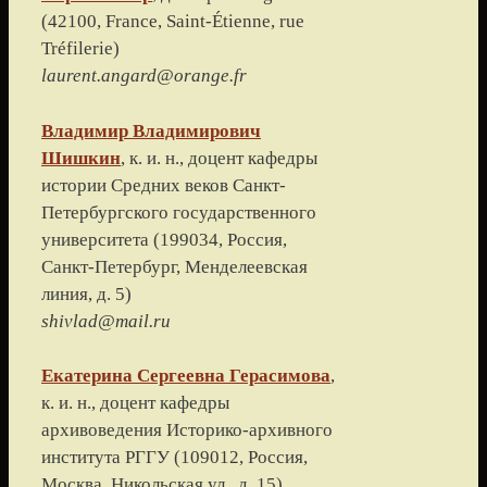
(
42100, France, Saint-Étienne, rue
Tréfilerie
)
laurent.angard@orange.fr
Владимир Владимирович
Шишкин
, к. и. н., доцент кафедры
истории Средних веков
Санкт-
Петербургского государственного
университета
(
199034, Россия,
Санкт-Петербург, Менделеевская
линия, д. 5
)
shivlad@mail.ru
Екатерина Сергеевна
Герасимова
,
к. и. н., доцент кафедры
архивоведения
Историко-архивного
института РГГУ
(
109012, Россия,
Москва, Никольская ул., д. 15
)