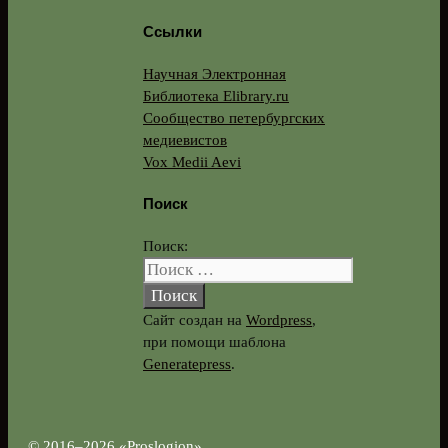
Ссылки
Научная Электронная
Библиотека Elibrary.ru
Сообщество петербургских
медиевистов
Vox Medii Aevi
Поиск
Поиск:
Сайт создан на
Wordpress
,
при помощи шаблона
Generatepress
.
© 2016–2026 «Proslogion»