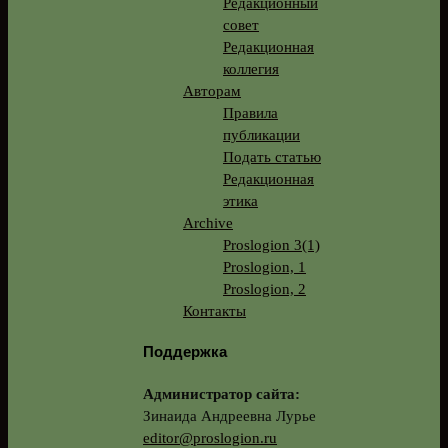
Редакционный
совет
Редакционная
коллегия
Авторам
Правила
публикации
Подать статью
Редакционная
этика
Archive
Proslogion 3(1)
Proslogion, 1
Proslogion, 2
Контакты
Поддержка
Администратор сайта:
Зинаида Андреевна Лурье
editor@proslogion.ru