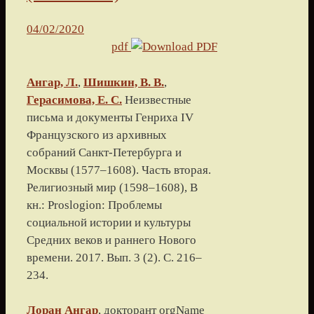
04/02/2020
pdf
Ангар, Л.
,
Шишкин, В. В.
,
Герасимова, Е. С.
Неизвестные
письма и документы Генриха IV
Французского из архивных
собраний Санкт-Петербурга и
Москвы (1577–1608). Часть вторая.
Религиозный мир (1598–1608)
, В
кн.: Proslogion: Проблемы
социальной истории и культуры
Средних веков и раннего Нового
времени.
2017
. Вып. 3 (2). С.
216
–
234
.
Лоран
Ангар
, докторант
orgName