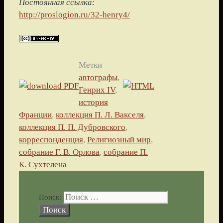
Постоянная ссылка:
http://proslogion.ru/32-henry4/
Метки
автографы
,
Генрих IV
,
история
Франции
,
коллекция П. Л. Вакселя
,
коллекция П. П. Дубровского
,
корреспонденция
,
Религиозный мир
,
собрание Г. В. Орлова
,
собрание П.
К. Сухтелена
Поиск: