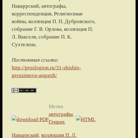
Наваррский, автографы,
корреспонденция, Религиозные
войны, коллекция П. П. Дубровского,
собрание Г. В. Орлова, коллекция П.
Л. Вакселя, собрание П. К.
Сухтелена.
Постоянная ссылка:
http://proslogion.ru/31-shishin-
gerasimova-angardt/
Метки
автографы
,
Генрих
Наваррский
,
коллекция П. Л.