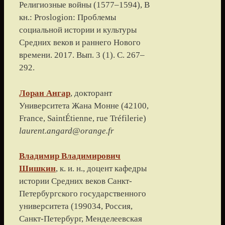
Религиозные войны (1577–1594)
, В
кн.: Proslogion: Проблемы
социальной истории и культуры
Средних веков и раннего Нового
времени.
2017
. Вып. 3 (1). С.
267
–
292
.
Лоран
Ангар
, докторант
Университета Жана Монне
(
42100,
France, SaintÉtienne, rue Tréfilerie
)
laurent.angard@orange.fr
Владимир Владимирович
Шишкин
, к. и. н., доцент кафедры
истории Средних веков
Санкт-
Петербургского государственного
университета
(
199034, Россия,
Санкт-Петербург, Менделеевская