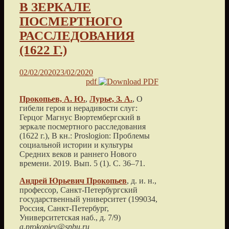
В ЗЕРКАЛЕ
ПОСМЕРТНОГО
РАССЛЕДОВАНИЯ
(1622 Г.)
02/02/2020
23/02/2020
pdf
Прокопьев, А. Ю.
,
Лурье, З. А.
,
О
гибели героя и нерадивости слуг:
Герцог Магнус Вюртембергский в
зеркале посмертного расследования
(1622 г.)
, В кн.: Proslogion: Проблемы
социальной истории и культуры
Средних веков и раннего Нового
времени.
2019
. Вып. 5 (1). С.
36
–
71
.
Андрей Юрьевич
Прокопьев
, д. и. н.,
профессор,
Санкт-Петербургский
государственный университет
(
199034,
Россия, Санкт-Петербург,
Университетская наб., д. 7/9
)
а.prokopiev@spbu.ru