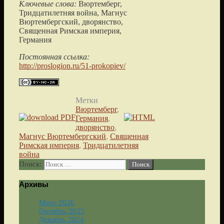
Ключевые слова:
Вюртемберг,
Тридцатилетняя война, Магнус
Вюртембергский, дворянство,
Священная Римская империя,
Германия
Постоянная ссылка:
http://proslogion.ru/51-prokopiev/
Метки
Вюртемберг
,
Германия
,
дворянство
,
Магнус Вюртембергский
,
Священная
Римская империя
,
Тридцатилетняя
война
Поиск:
Архивы
Март 2026
Октябрь 2025
Декабрь 2024