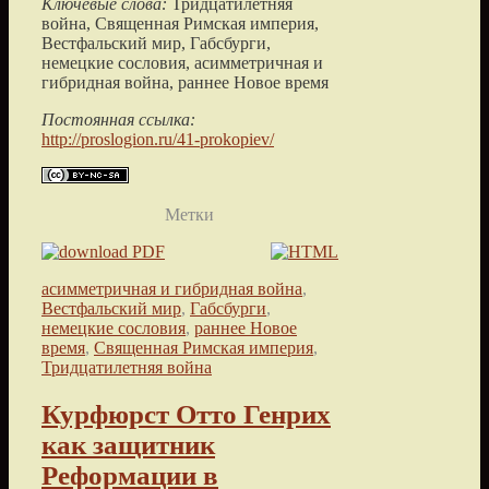
Ключевые слова:
Тридцатилетняя
война, Священная Римская империя,
Вестфальский мир, Габсбурги,
немецкие сословия, асимметричная и
гибридная война, раннее Новое время
Постоянная ссылка:
http://proslogion.ru/41-prokopiev/
Метки
асимметричная и гибридная война
,
Вестфальский мир
,
Габсбурги
,
немецкие сословия
,
раннее Новое
время
,
Священная Римская империя
,
Тридцатилетняя война
Курфюрст Отто Генрих
как защитник
Реформации в