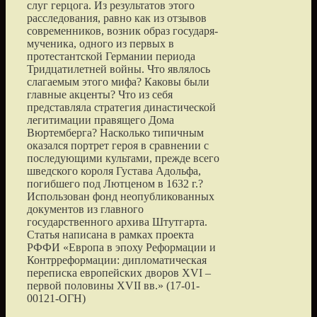
слуг герцога. Из результатов этого
расследования, равно как из отзывов
современников, возник образ государя-
мученика, одного из первых в
протестантской Германии периода
Тридцатилетней войны. Что являлось
слагаемым этого мифа? Каковы были
главные акценты? Что из себя
представляла стратегия династической
легитимации правящего Дома
Вюртемберга? Насколько типичным
оказался портрет героя в сравнении с
последующими культами, прежде всего
шведского короля Густава Адольфа,
погибшего под Лютценом в 1632 г.?
Использован фонд неопубликованных
документов из главного
государственного архива Штутгарта.
Статья написана в рамках проекта
РФФИ «Европа в эпоху Реформации и
Контрреформации: дипломатическая
переписка европейских дворов XVI –
первой половины XVII вв.» (17-01-
00121-ОГН)