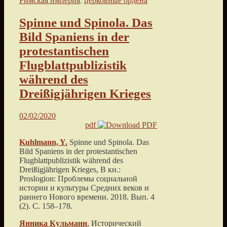
Римская империя
,
церковные ордена
Spinne und Spinola. Das
Bild Spaniens in der
protestantischen
Flugblattpublizistik
während des
Dreißigjährigen Krieges
02/02/2020
pdf
Kuhlmann, Y.
Spinne und Spinola. Das
Bild Spaniens in der protestantischen
Flugblattpublizistik während des
Dreißigjährigen Krieges
, В кн.:
Proslogion: Проблемы социальной
истории и культуры Средних веков и
раннего Нового времени.
2018
. Вып. 4
(2). С.
158
–
178
.
Янника
Кульманн
, Исторический