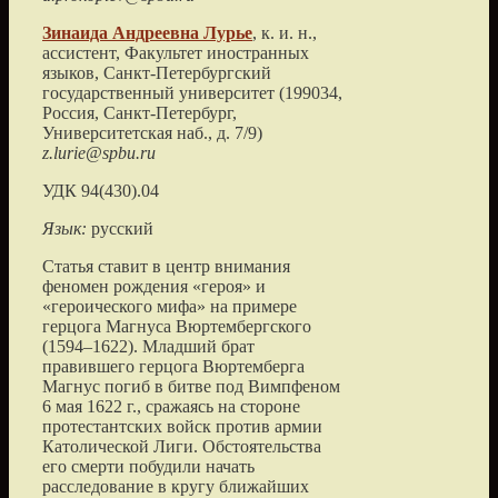
Зинаида Андреевна
Лурье
, к. и. н.,
ассистент, Факультет иностранных
языков,
Санкт-Петербургский
государственный университет
(
199034,
Россия, Санкт-Петербург,
Университетская наб., д. 7/9
)
z.lurie@spbu.ru
УДК 94(430).04
Язык:
русский
Статья ставит в центр внимания
феномен рождения «героя» и
«героического мифа» на примере
герцога Магнуса Вюртембергского
(1594–1622). Младший брат
правившего герцога Вюртемберга
Магнус погиб в битве под Вимпфеном
6 мая 1622 г., сражаясь на стороне
протестантских войск против армии
Католической Лиги. Обстоятельства
его смерти побудили начать
расследование в кругу ближайших