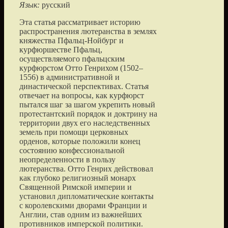
Язык:
русский
Эта статья рассматривает историю
распространения лютеранства в землях
княжества Пфальц-Нойбург и
курфюршестве Пфальц,
осуществляемого пфальцским
курфюрстом Отто Генрихом (1502–
1556) в административной и
династической перспективах. Статья
отвечает на вопросы, как курфюрст
пытался шаг за шагом укрепить новый
протестантский порядок и доктрину на
территории двух его наследственных
земель при помощи церковных
орденов, которые положили конец
состоянию конфессиональной
неопределенности в пользу
лютеранства. Отто Генрих действовал
как глубоко религиозный монарх
Священной Римской империи и
установил дипломатические контакты
с королевскими дворами Франции и
Англии, став одним из важнейших
противников имперской политики.