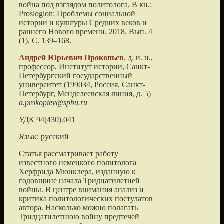
война под взглядом политолога
, В кн.:
Proslogion: Проблемы социальной
истории и культуры Средних веков и
раннего Нового времени.
2018
. Вып. 4
(1). С.
139
–
168
.
Андрей Юрьевич
Прокопьев
, д. и. н.,
профессор, Институт истории,
Санкт-
Петербургский государственный
университет
(
199034, Россия, Санкт-
Петербург, Менделеевская линия, д. 5
)
а.prokopiev@spbu.ru
УДК 94(430).041
Язык:
русский
Статья рассматривает работу
известного немецкого политолога
Херфрида Мюнклера, изданную к
годовщине начала Тридцатилетней
войны. В центре внимания анализ и
критика политологических постулатов
автора. Насколько можно полагать
Тридцатилетнюю войну предтечей