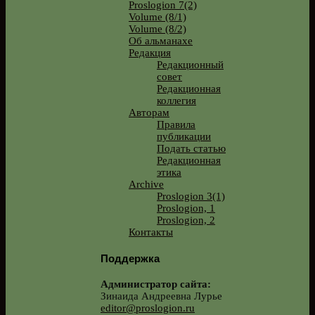
Proslogion 7(2)
Volume (8/1)
Volume (8/2)
Об альманахе
Редакция
Редакционный
совет
Редакционная
коллегия
Авторам
Правила
публикации
Подать статью
Редакционная
этика
Archive
Proslogion 3(1)
Proslogion, 1
Proslogion, 2
Контакты
Поддержка
Администратор сайта:
Зинаида Андреевна Лурье
editor@proslogion.ru