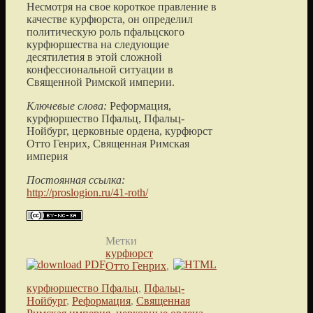
Несмотря на свое короткое правление в
качестве курфюрста, он определил
политическую роль пфальцского
курфюршества на следующие
десятилетия в этой сложной
конфессиональной ситуации в
Священной Римской империи.
Ключевые слова:
Реформация,
курфюршество Пфальц, Пфальц-
Нойбург, церковные ордена, курфюрст
Отто Генрих, Священная Римская
империя
Постоянная ссылка:
http://proslogion.ru/41-roth/
Метки
курфюрст
Отто Генрих
,
курфюршество Пфальц
,
Пфальц-
Нойбург
,
Реформация
,
Священная