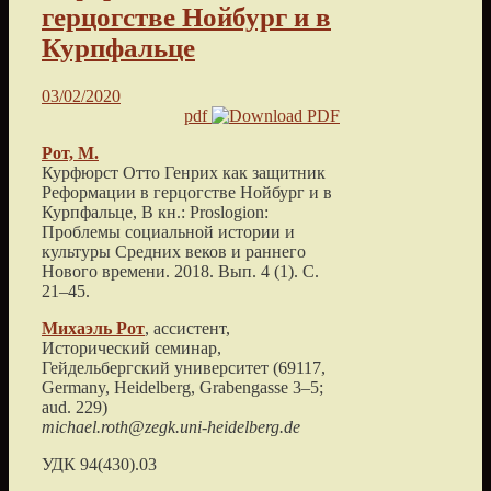
герцогстве Нойбург и в
Курпфальце
03/02/2020
pdf
Рот, М.
Курфюрст Отто Генрих как защитник
Реформации в герцогстве Нойбург и в
Курпфальце
, В кн.: Proslogion:
Проблемы социальной истории и
культуры Средних веков и раннего
Нового времени.
2018
. Вып. 4 (1). С.
21
–
45
.
Михаэль
Рот
, ассистент,
Исторический семинар,
Гейдельбергский университет
(
69117,
Germany, Heidelberg, Grabengasse 3–5;
aud. 229
)
michael.roth@zegk.uni-heidelberg.de
УДК 94(430).03