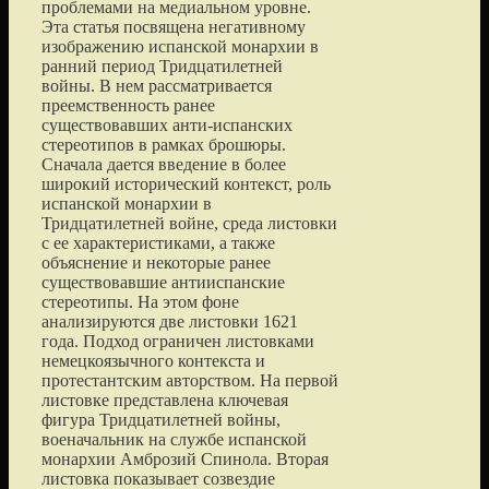
проблемами на медиальном уровне.
Эта статья посвящена негативному
изображению испанской монархии в
ранний период Тридцатилетней
войны. В нем рассматривается
преемственность ранее
существовавших анти-испанских
стереотипов в рамках брошюры.
Сначала дается введение в более
широкий исторический контекст, роль
испанской монархии в
Тридцатилетней войне, среда листовки
с ее характеристиками, а также
объяснение и некоторые ранее
существовавшие антииспанские
стереотипы. На этом фоне
анализируются две листовки 1621
года. Подход ограничен листовками
немецкоязычного контекста и
протестантским авторством. На первой
листовке представлена ключевая
фигура Тридцатилетней войны,
военачальник на службе испанской
монархии Амброзий Спинола. Вторая
листовка показывает созвездие