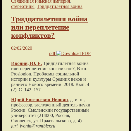
Священная Римская империя
,
стереотипы
,
Тридцатилетняя война
Тридцатилетняя война
или переплетение
конфликтов?
02/02/2020
pdf
Ивонин, Ю. Е.
Тридцатилетняя война
или переплетение конфликтов?
, В кн.:
Proslogion. Проблемы социальной
истории и культуры Средних веков и
раннего Нового времени.
2018
. Вып. 4
(2). С.
142
–
157
.
Юрий Евгеньевич
Ивонин
, д. и. н.,
профессор, заслуженный деятель науки
России,
Смоленский государственный
университет
(
214000, Россия,
Смоленск, ул. Пржевальского, д. 4
)
juri_ivonin@rambler.ru