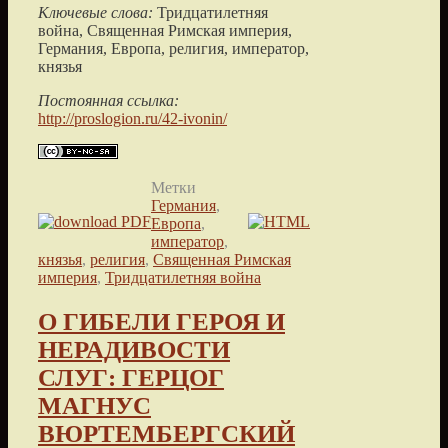
Ключевые слова:
Тридцатилетняя
война, Священная Римская империя,
Германия, Европа, религия, император,
князья
Постоянная ссылка:
http://proslogion.ru/42-ivonin/
Метки
Германия
,
Европа
,
император
,
князья
,
религия
,
Священная Римская
империя
,
Тридцатилетняя война
О ГИБЕЛИ ГЕРОЯ И
НЕРАДИВОСТИ
СЛУГ: ГЕРЦОГ
МАГНУС
ВЮРТЕМБЕРГСКИЙ