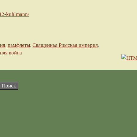
/42-kuhlmann/
хия
,
памфлеты
,
Священная Римская империя
,
няя война