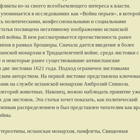
нфликты из-за своего всеобъемлющего интереса к власти.
 упоминается в исследованиях как «Война перьев», в которо
ь политическими, конфессиональными и социальными
статья посвящена негативному изображению испанской
ей войны. В нем рассматривается преемственность ранее
ипов в рамках брошюры. Сначала дается введение в более
панской монархии в Тридцатилетней войне, среда листовки с
е и некоторые ранее существовавшие антииспанские
 две листовки 1621 года. Подход ограничен листовками
ским авторством. На первой листовке представлена ключева
ьник на службе испанской монархии Амброзий Спинола.
аллегорий животных. Наконец, можно наблюдать принятие уж
для листовок. Эта статья хочет показать, как политический
типным распределением и был представлен читателям как вр
ойны.
стереотипы, испанская монархия, памфлеты, Священная