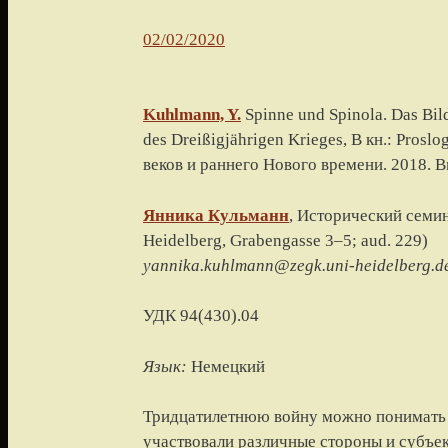
02/02/2020
Kuhlmann, Y.
Spinne und Spinola. Das Bild
des Dreißigjährigen Krieges
, В кн.: Pros
веков и раннего Нового времени.
2018
. В
Янника
Кульманн
, Исторический семи
Heidelberg, Grabengasse 3–5; aud. 229
)
yannika.kuhlmann@zegk.uni-heidelberg.d
УДК 94(430).04
Язык:
Немецкий
Тридцатилетнюю войну можно понимать к
участвовали различные стороны и субъек