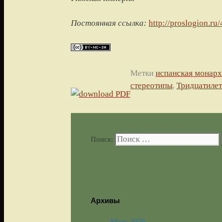
Постоянная ссылка:
http://proslogion.ru
Метки
испанская монар
стереотипы
,
Тридцатилет
Поиск:
Архивы
Март 2026