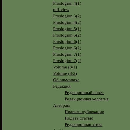
Proslogion 4(1)
pdf-view
Proslogion 3(2)
Proslogion 4(2)
Proslogion 5(1)
Proslogion 5(2)
Proslogion 6(1)
Proslogion 6(2)
Proslogion 7(1)
Proslogion 7(2)
Volume (8/1)
Volume (8/2)
Об альманахе
Редакция
Редакционный совет
Редакционная коллегия
Авторам
Правила публикации
Подать статью
Редакционная этика