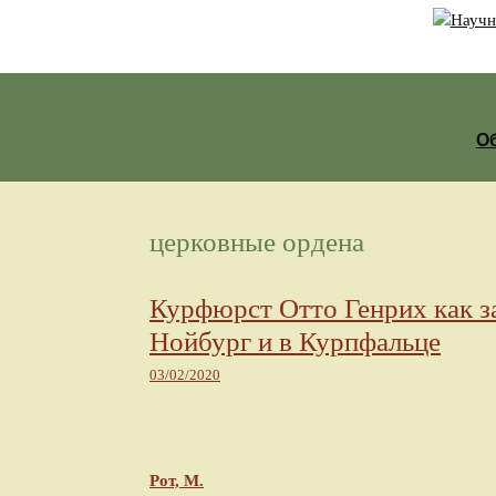
Перейти к содержимому
О
церковные ордена
Курфюрст Отто Генрих как з
Нойбург и в Курпфальце
03/02/2020
Рот, М.