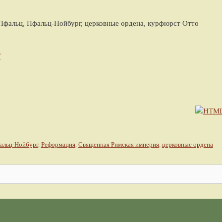
фальц, Пфальц-Нойбург, церковные ордена, курфюрст Отто
/
альц-Нойбург
,
Реформация
,
Священная Римская империя
,
церковные ордена