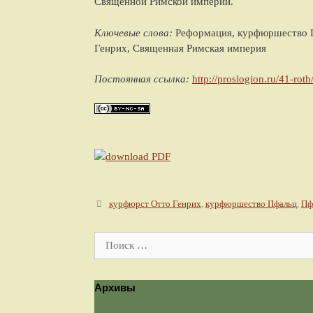
Священной Римской империи.
Ключевые слова:
Реформация, курфюршество П
Генрих, Священная Римская империя
Постоянная ссылка:
http://proslogion.ru/41-roth
Метки
курфюрст Отто Генрих
,
курфюршество Пфальц
,
Пф
Поиск:
Архивы