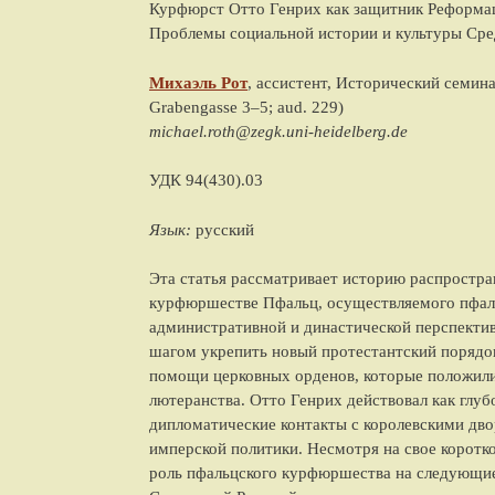
Курфюрст Отто Генрих как защитник Реформац
Проблемы социальной истории и культуры Сре
Михаэль
Рот
, ассистент, Исторический семин
Grabengasse 3–5; aud. 229
)
michael.roth@zegk.uni-heidelberg.de
УДК 94(430).03
Язык:
русский
Эта статья рассматривает историю распростра
курфюршестве Пфальц, осуществляемого пфал
административной и династической перспектив
шагом укрепить новый протестантский порядок
помощи церковных орденов, которые положили
лютеранства. Отто Генрих действовал как глу
дипломатические контакты с королевскими дв
имперской политики. Несмотря на свое коротк
роль пфальцского курфюршества на следующие