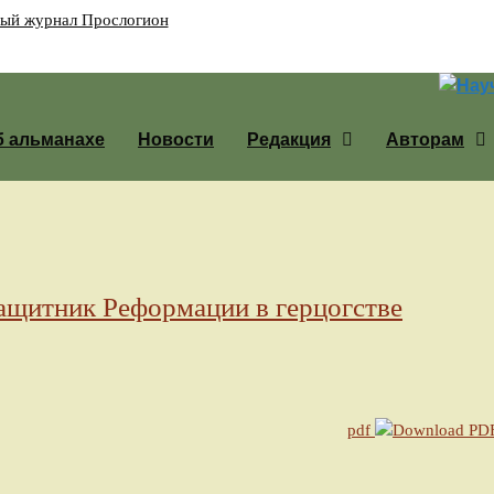
б альманахе
Новости
Редакция
Авторам
ащитник Реформации в герцогстве
pdf