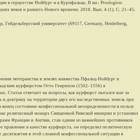
ии в герцогстве Нойбург и в Курпфальце
, В кн.: Proslogion:
дних веков и раннего Нового времени.
2018
. Вып. 4 (1). С.
21
–
45
.
ар,
Гейдельбергский университет
(
69117, Germany, Heidelberg,
нения лютеранства в землях княжества Пфальц-Нойбург и
ьцским курфюрстом Отто Генрихом (1502–1556) в
ах. Статья отвечает на вопросы, как курфюрст пытался шаг за
 и доктрину на территории двух его наследственных земель при
 конец состоянию конфессиональной неопределенности в пользу
боко религиозный монарх Священной Римской империи и установил
орами Франции и Англии, став одним из важнейших противников
ое правление в качестве курфюрста, он определил политическую
 десятилетия в этой сложной конфессиональной ситуации в