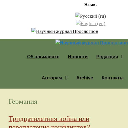
Перейти к содержимому
Язык:
Об альманахе
Новости
Редакция
Авторам
Archive
Контакты
Германия
Тридцатилетняя война или
переплетение конфликтов?