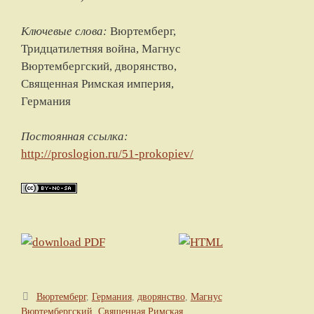
Ключевые слова:
Вюртемберг,
Тридцатилетняя война, Магнус
Вюртембергский, дворянство,
Священная Римская империя,
Германия
Постоянная ссылка:
http://proslogion.ru/51-prokopiev/
Метки
Вюртемберг
,
Германия
,
дворянство
,
Магнус
Вюртембергский
,
Священная Римская