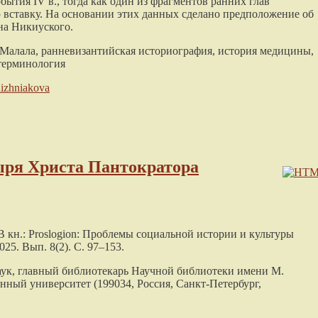
ытия IV в., тогда как один из фрагментов ранних глав
вставку. На основании этих данных сделано предположение об
на Никиуского.
алала, ранневизантийская историография, история медицины,
 терминология
hizhniakova
ря Христа Пантократора
 кн.: Proslogion: Проблемы социальной истории и культуры
25. Вып. 8(2). С. 97–153.
 наук, главный библиотекарь Научной библиотеки имени М.
нный университет (199034, Россия, Санкт-Петербург,