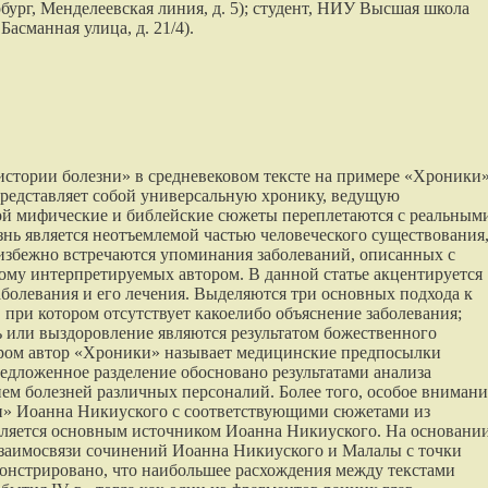
рбург, Менделеевская линия, д. 5); студент, НИУ Высшая школа
Басманная улица, д. 21/4).
«истории болезни» в средневековом тексте на примере «Хроники
представляет собой универсальную хронику, ведущую
рой мифические и библейские сюжеты переплетаются с реальным
нь является неотъемлемой частью человеческого существования
избежно встречаются упоминания заболеваний, описанных с
ому интерпретируемых автором. В данной статье акцентируется
болевания и его лечения. Выделяются три основных подхода к
 при котором отсутствует какоелибо объяснение заболевания;
ь или выздоровление являются результатом божественного
ором автор «Хроники» называет медицинские предпосылки
едложенное разделение обосновано результатами анализа
ем болезней различных персоналий. Более того, особое внимани
и» Иоанна Никиуского с соответствующими сюжетами из
ляется основным источником Иоанна Никиуского. На основани
взаимосвязи сочинений Иоанна Никиуского и Малалы с точки
онстрировано, что наибольшее расхождения между текстами