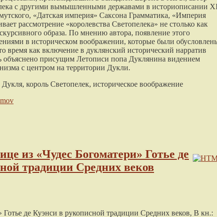
пелека с другими вымышленными державами в историописании XI
мутского, «Датская империя» Саксона Грамматика, «Империя
вает рассмотрение «королевства Светопелека» не столько как
искурсивного образа. По мнению автора, появление этого
нениями в историческом воображении, которые были обусловлен
то время как включение в дуклянский исторический нарратив
ь объяснено присущим Летописи попа Дуклянина видением
анизма с центром на территории Дукли.
Дукля, король Светопелек, историческое воображение
limov
ице из «Чудес Богоматери» Готье де
сной традиции Средних веков
 Готье де Куэнси в рукописной традиции Средних веков, В кн.: