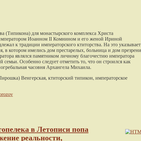
ва (Типикона) для монастырского комплекса Христа
императором Иоанном II Комнином и его женой Ириной
лежал к традиции императорского ктиторства. На это указывает
 в котором имелись дом престарелых, больница и дом презрени
ратора являлся памятником личному благочестию императора
 семьи. Особенно следует отметить то, что он строился как
погребальная часовня Архангела Михаила.
Пирошка) Венгерская, ктиторский типикон, императорское
morozov
топелека в Летописи попа
жение реальности,