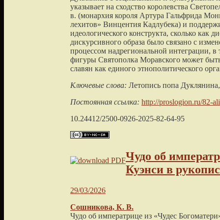
указывает на сходство королевства Свето
в. (монархия короля Артура Гальфрида Мон
лехитов» Винцентия Кадлубека) и поддержи
идеологического конструкта, сколько как д
дискурсивного образа было связано с изме
процессом надрегиональной интеграции, в 
фигуры Святополка Моравского может быт
славян как единого этнополитического орг
Ключевые слова:
Летопись попа Дуклянина, 
Постоянная ссылка:
http://proslogion.ru/82-a
10.24412/2500-0926-2025-82-64-95
Чудо об императр
Куэнси в рукопи
29/03/2026
Сошникова, К. В.
Чудо об императрице из «Чудес Богоматери»