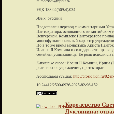
m.morosov@spbu.ru
УДК 183 94(569.4).034
Язык:
русский
Представлен перевод с комментариями Уста
Пантократора, основанного византийским 
Венгерской. Комплекс Пантократора принад
многофункциональный характер учреждения,
Но в то же время монастырь Христа Панток
Иоанна II Комнина и солидарности правящей
семейная усыпальница. Ее роль исполняла 
Ключевые слова:
Иоанн II Комнин, Ирина (
религиозное учреждение, протекторат
Постоянная ссылка:
http://proslogion.ru/82-
10.24412/2500-0926-2025-82-96-152
Королевство Све
Дуклянина: отра