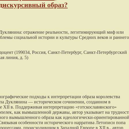
дискурсивный образ?
 Дуклянина: отражение реальности, легитимирующий миф или
роблемы социальной истории и культуры Средних веков и раннего
к, доцент (199034, Россия, Санкт-Петербург, Санкт-Петербургский
я линия, д. 5)
иографические подходы к интерпретации образа королевства
опа Дуклянина — историческом сочинении, созданном в
е XII в. Поддерживая интерпретацию «готскославянского»
опелек, как вымышленной державы, автор указывает на трудност
ного вымышленного образа как идеологически-ориентированно
вязывая особенности исторического нарратива Летописи попа
оцессами, происходившим в Западной Европе в XII в., автор