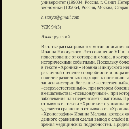
университет (199034, Россия, г. Санкт Пете
экономики (105064, Россия, Москва, Старая 
h.stasya@gmail.com
УДК 94(3)
Язык:
русский
В статье рассматривается мотив описания 
Иоанна Никиуского. Это сочинение VII в. 
повествование от сотворения мира, в кото
историческими событиями. Поскольку болез
в тексте «Хроники» Иоанна Никиуского не
различной степенью подробности и по-разн
наличие различных подходов к описанию за
записи «истории болезни»: «естественный»,
«сверхъестественный», при котором болезн
вмешательства; «псевдонаучный», при кот
заболевания или перечисляет симптомы. Пр
отрывков из текста «Хроники» с упоминани
уделяется сравнению отрывков из «Хроник
«Хронографии» Иоанна Малалы, которая яв
данного сравнения сделан вывод о слабой 
зрения медицинских подробностей. Продем