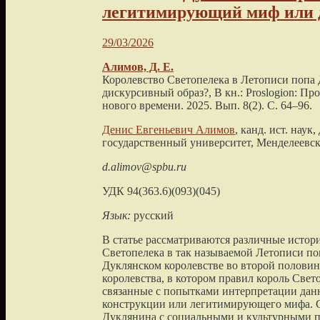
легитимирующий миф или 
29/03/2026
Алимов, Д. Е.
Королевство Светопелека в Летописи попа
дискурсивный образ?, В кн.: Proslogion: П
нового времени. 2025. Вып. 8(2). С. 64–96.
Денис Евгеньевич Алимов
, канд. ист. нау
государственный университет, Менделеевска
d.alimov@spbu.ru
УДК 94(363.6)(093)(045)
Язык:
русский
В статье рассматриваются различные истор
Светопелека в так называемой Летописи п
Дуклянском королевстве во второй половин
королевства, в котором правил король Свет
связанные с попытками интерпретации дан
конструкции или легитимирующего мифа. С
Дуклянина с социальными и культурными пр