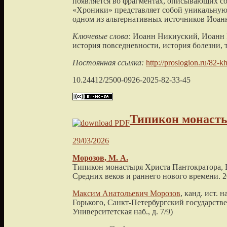
появляется во фрагментах, описывающих соб
«Хроники» представляет собой уникальную 
одном из альтернативных источников Иоан
Ключевые слова:
Иоанн Никиуский, Иоанн М
история повседневности, история болезни,
Постоянная ссылка:
http://proslogion.ru/82-k
10.24412/2500-0926-2025-82-33-45
Типикон монаcты
29/03/2026
Морозов, М. А.
Типикон монаcтыря Христа Пантократора, В
Средних веков и раннего нового времени. 20
Максим Анатольевич Морозов
, канд. ист.
Горького, Санкт-Петербургский государстве
Университетская наб., д. 7/9)