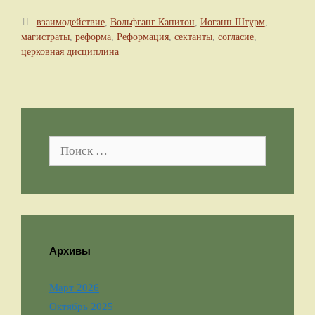
Метки
взаимодействие
,
Вольфганг Капитон
,
Иоганн Штурм
,
магистраты
,
реформа
,
Реформация
,
сектанты
,
согласие
,
церковная дисциплина
Поиск:
Архивы
Март 2026
Октябрь 2025