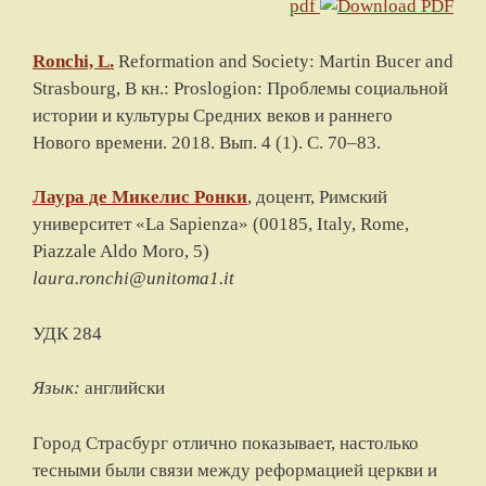
pdf
Ronchi, L.
Reformation and Society: Martin Bucer and
Strasbourg
, В кн.: Proslogion: Проблемы социальной
истории и культуры Средних веков и раннего
Нового времени.
2018
. Вып. 4 (1). С.
70
–
83
.
Лаура де Микелис
Ронки
, доцент,
Римский
университет «La Sapienza»
(
00185, Italy, Rome,
Piazzale Aldo Moro, 5
)
laura.ronchi@unitoma1.it
УДК 284
Язык:
английски
Город Страсбург отлично показывает, настолько
тесными были связи между реформацией церкви и