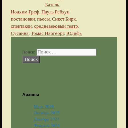
Базель
,
Иоахим Греф
,
Пауль Ребхун
,
постановки
,
пьесы
,
Сикст Бирк
,
спектакли
,
средневековый театр
,
Сусанна
,
Томас Наогеорг
,
Юдифь
Поиск:
Архивы
Март 2026
Октябрь 2025
Декабрь 2024
Февраль 2024