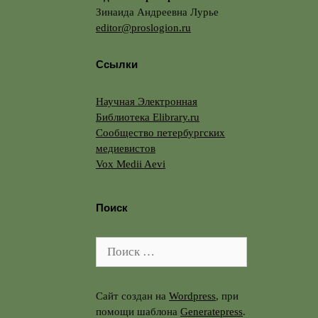
Зинаида Андреевна Лурье
editor@proslogion.ru
Ссылки
Научная Электронная
Библиотека Elibrary.ru
Сообщество петербургских
медиевистов
Vox Medii Aevi
Поиск
Поиск:
Сайт создан на
Wordpress
, при
помощи шаблона
Generatepress
.