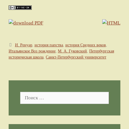
Метки
И. Ренуар
,
история папства
,
история Средних веков
,
Итальянское Воз рождение
,
М. А. Гуковский
,
Петербургская
историческая школа
,
Санкт-Петербургский университет
Поиск: