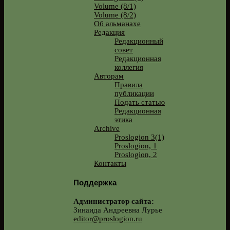
Volume (8/1)
Volume (8/2)
Об альманахе
Редакция
Редакционный
совет
Редакционная
коллегия
Авторам
Правила
публикации
Подать статью
Редакционная
этика
Archive
Proslogion 3(1)
Proslogion, 1
Proslogion, 2
Контакты
Поддержка
Администратор сайта:
Зинаида Андреевна Лурье
editor@proslogion.ru