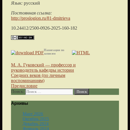
Язык:
русский
Постоянная ссылка:
http://proslogion.ru/81-dmitrieva
10.24412/2500-0926-2025-160-182
Навигация по
записям
М. А. Гуковский — профессор и
руководитель кафедры истории
Средних веков (по личным
воспоминаниям)
Предисловие
Поиск:
Архивы
Март 2026
Октябрь 2025
Декабрь 2024
Февраль 2024