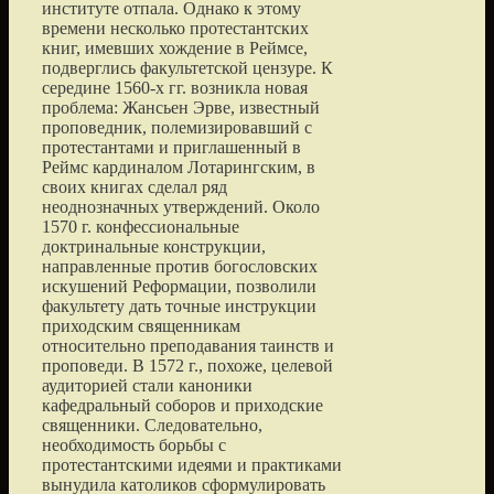
институте отпала. Однако к этому
времени несколько протестантских
книг, имевших хождение в Реймсе,
подверглись факультетской цензуре. К
середине 1560-х гг. возникла новая
проблема: Жансьен Эрве, известный
проповедник, полемизировавший с
протестантами и приглашенный в
Реймс кардиналом Лотарингским, в
своих книгах сделал ряд
неоднозначных утверждений. Около
1570 г. конфессиональные
доктринальные конструкции,
направленные против богословских
искушений Реформации, позволили
факультету дать точные инструкции
приходским священникам
относительно преподавания таинств и
проповеди. В 1572 г., похоже, целевой
аудиторией стали каноники
кафедральный соборов и приходские
священники. Следовательно,
необходимость борьбы с
протестантскими идеями и практиками
вынудила католиков сформулировать