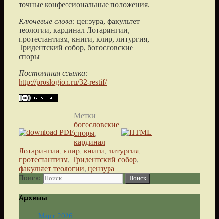
точные конфессиональные положения.
Ключевые слова:
цензура, факультет
теологии, кардинал Лотарингии,
протестантизм, книги, клир, литургия,
Тридентский собор, богословские
споры
Постоянная ссылка:
http://proslogion.ru/32-restif/
Метки
богословские
споры
,
кардинал
Лотарингии
,
клир
,
книги
,
литургия
,
протестантизм
,
Тридентский собор
,
факультет теологии
,
цензура
Поиск:
Архивы
Март 2026