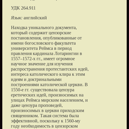
УДК 264.911
Язык:
английский
Находка уникального документа,
который содержит цензорские
постановления, опубликованные от
имени богословского факультета
университета Реймса в период
правления кардинала Лотарингии в
1557–1572-х гг., имеет огромное
научное значение для изучения
распространения протестантских идей,
интереса католического клира к этим
идеям и доктринальными
построениями католической церкви. В
1550-е гг. существовала цензура
еретических идей, произносимых на
улицах Реймса мирским населением, и
даже цензура проповедей,
произносимых в церкви приходским
священником. Такая система была
эффективной, поскольку к 1560-му
году необходимость в цензорском