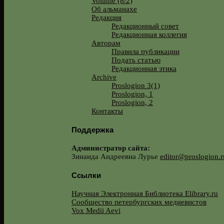
Volume (8/2)
Об альманахе
Редакция
Редакционный совет
Редакционная коллегия
Авторам
Правила публикации
Подать статью
Редакционная этика
Archive
Proslogion 3(1)
Proslogion, 1
Proslogion, 2
Контакты
Поддержка
Администратор сайта:
Зинаида Андреевна Лурье
editor@proslogion.r
Ссылки
Научная Электронная Библиотека Elibrary.ru
Сообщество петербургских медиевистов
Vox Medii Aevi