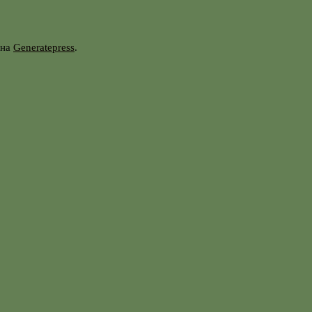
она
Generatepress
.