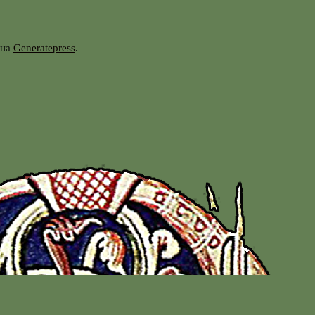
она
Generatepress
.