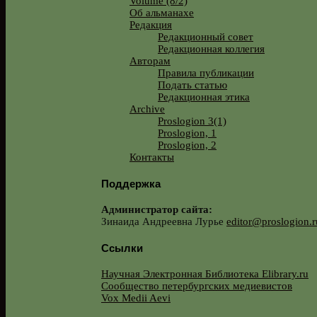
Volume (8/2)
Об альманахе
Редакция
Редакционный совет
Редакционная коллегия
Авторам
Правила публикации
Подать статью
Редакционная этика
Archive
Proslogion 3(1)
Proslogion, 1
Proslogion, 2
Контакты
Поддержка
Администратор сайта:
Зинаида Андреевна Лурье
editor@proslogion.r
Ссылки
Научная Электронная Библиотека Elibrary.ru
Сообщество петербургских медиевистов
Vox Medii Aevi