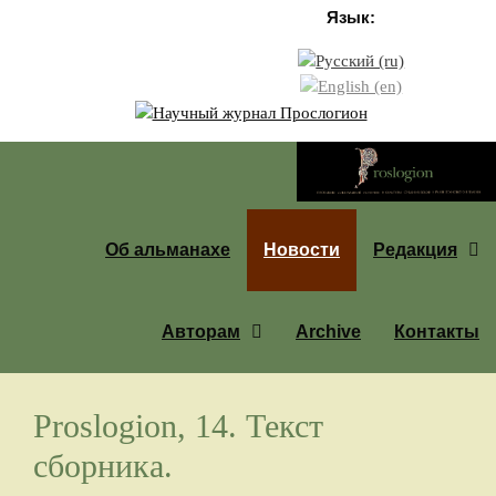
Перейти к содержимому
Язык:
Об альманахе
Новости
Редакция
Авторам
Archive
Контакты
Proslogion, 14. Текст
сборника.