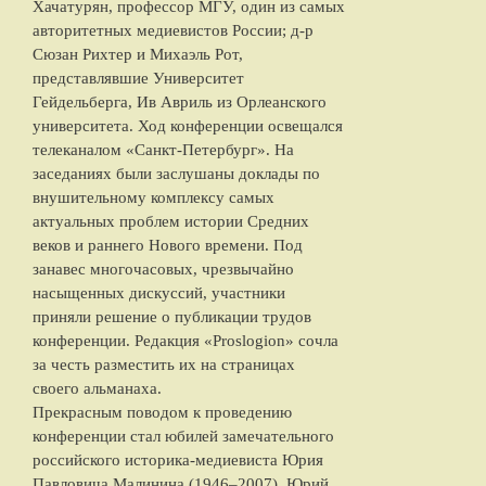
Хачатурян, профессор МГУ, один из самых
авторитетных медиевистов России; д-р
Сюзан Рихтер и Михаэль Рот,
представлявшие Университет
Гейдельберга, Ив Авриль из Орлеанского
университета. Ход конференции освещался
телеканалом «Санкт-Петербург». На
заседаниях были заслушаны доклады по
внушительному комплексу самых
актуальных проблем истории Средних
веков и раннего Нового времени. Под
занавес многочасовых, чрезвычайно
насыщенных дискуссий, участники
приняли решение о публикации трудов
конференции. Редакция «Proslogion» сочла
за честь разместить их на страницах
своего альманаха.
Прекрасным поводом к проведению
конференции стал юбилей замечательного
российского историка-медиевиста Юрия
Павловича Малинина (1946–2007). Юрий