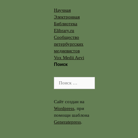
Научная
Электронная
Библиотека
Elibrary.ru
Сообщество
петербургских
медиевистов
Vox Medii Aevi
Поиск
Поиск:
Сайт создан на
Wordpress
, при
помощи шаблона
Generatepress
.