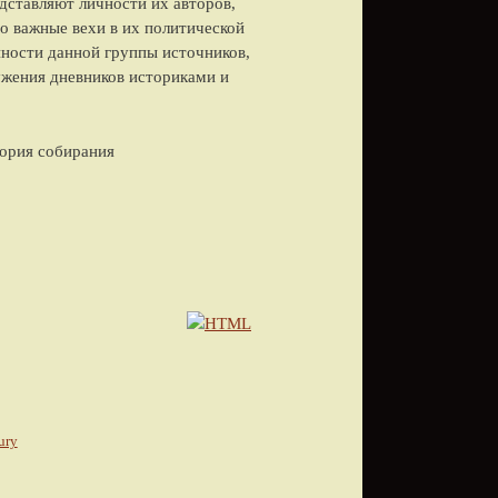
дставляют личности их авторов,
о важные вехи в их политической
нности данной группы источников,
ружения дневников историками и
тория собирания
ury