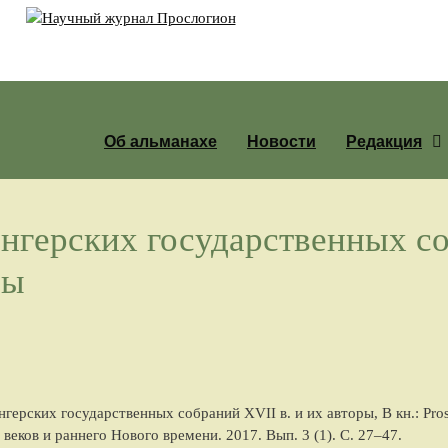
Об альманахе
Новости
Редакция
нгерских государственных с
ры
нгерских государственных собраний XVII в. и их авторы
, В кн.: P
 веков и раннего Нового времени.
2017
. Вып. 3 (1). С.
27
–
47
.