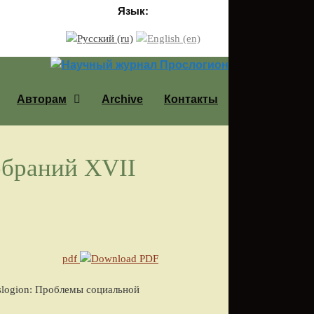
Язык:
Авторам
Archive
Контакты
обраний XVII
pdf
roslogion: Проблемы социальной