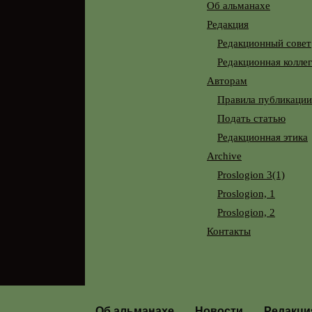
Об альманахе
Редакция
Редакционный совет
Редакционная колле
Авторам
Правила публикации
Подать статью
Редакционная этика
Archive
Proslogion 3(1)
Proslogion, 1
Proslogion, 2
Контакты
Перейти к содержимому
Об альманахе
Новости
Редакци