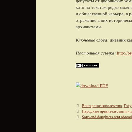
депутаты от дворянских ком
хотя по текстам редко можн
и общественной карьере, в 
отражение в них историческ
архивистами.
Ключевые слова:
дневник ка
Постоянная ссылка:
http://p
Метки
Венгерское королевство
,
Госу
Навигация по записям
Народные правительства и «п
Sons and daughters sent abroad: