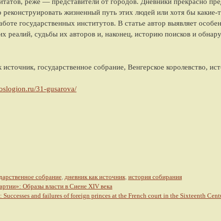
итатов, реже — представители от городов. Дневники прекрасно пре
о реконструировать жизненный путь этих людей или хотя бы какие-т
работе государственных институтов. В статье автор выявляет особе
их реалий, судьбы их авторов и, наконец, историю поисков и обна
к источник, государственное собрание, Венгерское королевство, ис
roslogion.ru/31-gusarova/
дарственное собрание
,
дневник как источник
,
история собирания
артии»: Образы власти в Сиене XIV века
 Successes and failures of foreign princes at the French court in the Sixteenth Cent