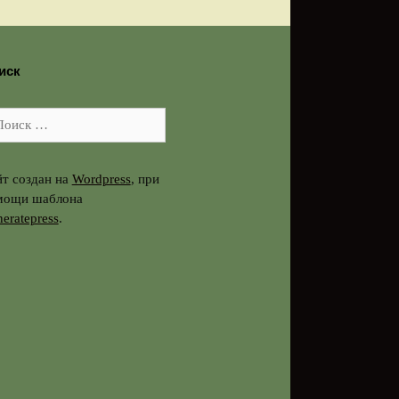
иск
иск:
т создан на
Wordpress
, при
мощи шаблона
eratepress
.