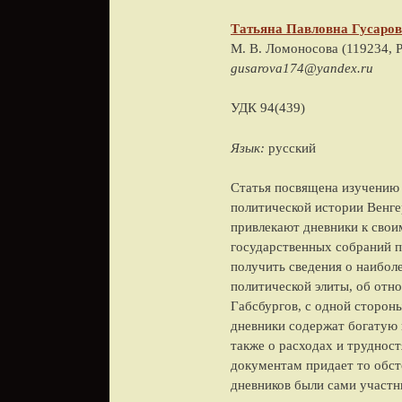
Татьяна Павловна
Гусаров
М. В. Ломоносова
(
119234, 
gusarova174@yandex.ru
УДК 94(439)
Язык:
русский
Статья посвящена изучению 
политической истории Венге
привлекают дневники к своим
государственных собраний п
получить сведения о наибол
политической элиты, об отн
Габсбургов, с одной сторон
дневники содержат богатую 
также о расходах и труднос
документам придает то обст
дневников были сами участн