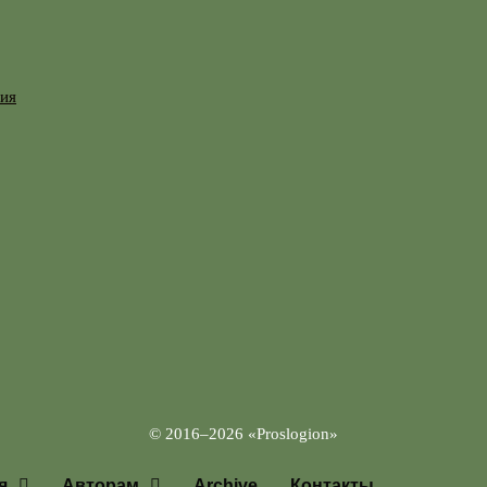
гия
© 2016–2026 «Proslogion»
я
Авторам
Archive
Контакты