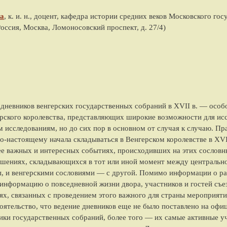
а
, к. и. н., доцент, кафедра истории средних веков
Московского гос
Россия, Москва, Ломоносовский проспект, д. 27/4
)
дневников венгерских государственных собраний в XVII в. — особ
рского королевства, представляющих широкие возможности для исс
 исследованиям, но до сих пор в основном от случая к случаю. Пр
о-настоящему начала складываться в Венгерском королевстве в XVI
ее важных и интересных событиях, происходивших на этих сословн
ошениях, складывающихся в тот или иной момент между центрально
ы, и венгерскими сословиями — с другой. Помимо информации о р
информацию о повседневной жизни двора, участников и гостей съе
тях, связанных с проведением этого важного для страны мероприят
оятельство, что ведение дневников еще не было поставлено на оф
ики государственных собраний, более того — их самые активные уч