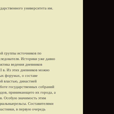
ударственного университета им.
ой группы источников по
ледователя. Историки уже давно
актика ведения дневников
I в. Из этих дневников можно
ых форумах, о составе
й властью, династией
аботе государственных собраний
здов, принимающего их города, а
ия. Особую значимость этим
ициальныерельсы. Составителями
астники, в первую очередь