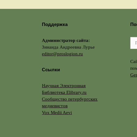
Поддержка
По
Администратор сайта:
По
Зинаида Андреевна Лурье
editor@proslogion.ru
Сай
по
Ссылки
Gen
Научная Электронная
Библиотека Elibrary.ru
Сообщество петербургских
медиевистов
Vox Medii Aevi