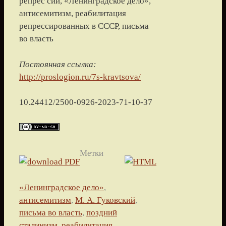
репрес сии, «Ленинградское дело»,
антисемитизм, реабилитация
репрессированных в СССР, письма
во власть
Постоянная ссылка:
http://proslogion.ru/7s-kravtsova/
10.24412/2500-0926-2023-71-10-37
Метки
«Ленинградское дело»
,
антисемитизм
,
М. А. Гуковский
,
письма во власть
,
поздний
сталинизм
,
реабилитация