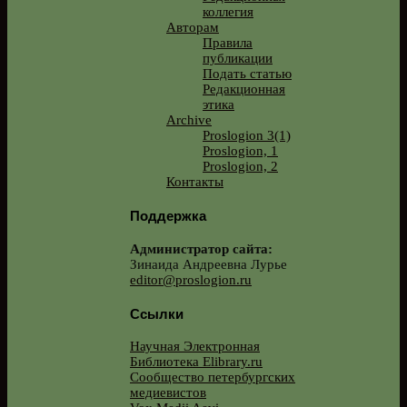
коллегия
Авторам
Правила
публикации
Подать статью
Редакционная
этика
Archive
Proslogion 3(1)
Proslogion, 1
Proslogion, 2
Контакты
Поддержка
Администратор сайта:
Зинаида Андреевна Лурье
editor@proslogion.ru
Ссылки
Научная Электронная
Библиотека Elibrary.ru
Сообщество петербургских
медиевистов