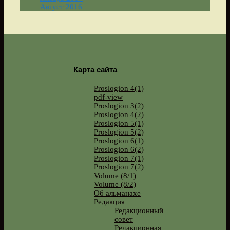
Август 2016
Карта сайта
Proslogion 4(1)
pdf-view
Proslogion 3(2)
Proslogion 4(2)
Proslogion 5(1)
Proslogion 5(2)
Proslogion 6(1)
Proslogion 6(2)
Proslogion 7(1)
Proslogion 7(2)
Volume (8/1)
Volume (8/2)
Об альманахе
Редакция
Редакционный
совет
Редакционная