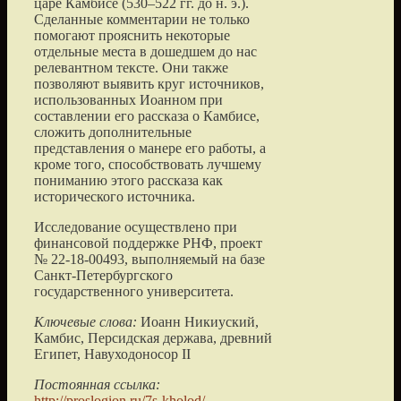
царе Камбисе (530–522 гг. до н. э.).
Сделанные комментарии не только
помогают прояснить некоторые
отдельные места в дошедшем до нас
релевантном тексте. Они также
позволяют выявить круг источников,
использованных Иоанном при
составлении его рассказа о Камбисе,
сложить дополнительные
представления о манере его работы, а
кроме того, способствовать лучшему
пониманию этого рассказа как
исторического источника.
Исследование осуществлено при
финансовой поддержке РНФ, проект
№ 22-18-00493, выполняемый на базе
Санкт-Петербургского
государственного университета.
Ключевые слова:
Иоанн Никиуский,
Камбис, Персидская держава, древний
Египет, Навуходоносор II
Постоянная ссылка:
http://proslogion.ru/7s-kholod/