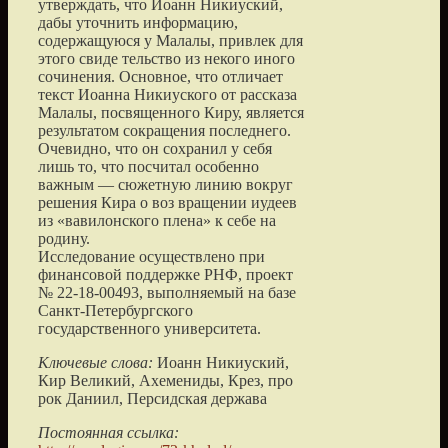
утверждать, что Иоанн Никиуский,
дабы уточнить информацию,
содержащуюся у Малалы, привлек для
этого свиде тельство из некого иного
сочинения. Основное, что отличает
текст Иоанна Никиуского от рассказа
Малалы, посвященного Киру, является
результатом сокращения последнего.
Очевидно, что он сохранил у себя
лишь то, что посчитал особенно
важным — сюжетную линию вокруг
решения Кира о воз вращении иудеев
из «вавилонского плена» к себе на
родину.
Исследование осуществлено при
финансовой поддержке РНФ, проект
№ 22-18-00493, выполняемый на базе
Санкт-Петербургского
государственного университета.
Ключевые слова:
Иоанн Никиуский,
Кир Великий, Ахемениды, Крез, про
рок Даниил, Персидская держава
Постоянная ссылка: