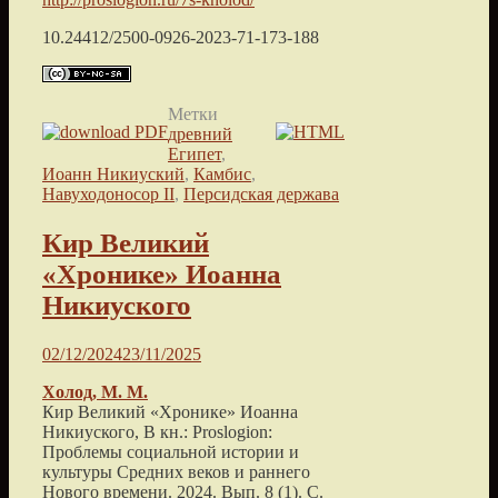
10.24412/2500-0926-2023-71-173-188
Метки
древний
Египет
,
Иоанн Никиуский
,
Камбис
,
Навуходоносор II
,
Персидская держава
Кир Великий
«Хронике» Иоанна
Никиуского
02/12/2024
23/11/2025
Холод, М. М.
Кир Великий «Хронике» Иоанна
Никиуского, В кн.: Proslogion:
Проблемы социальной истории и
культуры Средних веков и раннего
Нового времени. 2024. Вып. 8 (1). С.