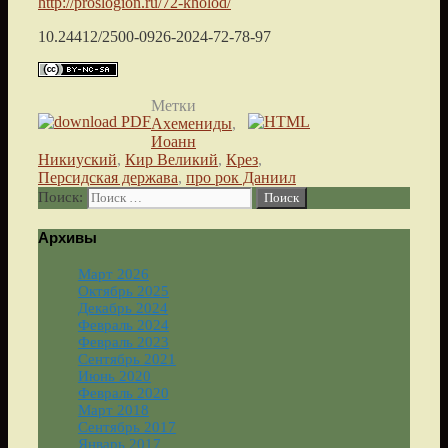
http://proslogion.ru/72-kholod/
10.24412/2500-0926-2024-72-78-97
Метки
Ахемениды
,
Иоанн
Никиуский
,
Кир Великий
,
Крез
,
Персидская держава
,
про рок Даниил
Поиск:
Архивы
Март 2026
Октябрь 2025
Декабрь 2024
Февраль 2024
Февраль 2023
Сентябрь 2021
Июнь 2020
Февраль 2020
Март 2018
Сентябрь 2017
Январь 2017