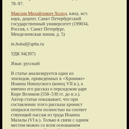
78–97.
Максим Михайлович Холод
, канд. ист.
наук, доцент, Санкт Петербургский
государственный университет (199034,
Россия, г. Санкт Петербург,
Менделеевская линия, д. 5)
m.holod@spbu.ru
УДК 94(397)
Язык:
русский
В статье анализируется один из
эпизодов, приведенных в «Хронике»
Иоанна Никиуского (конец VII в.), а
именно его рассказ о персидском царе
Кире Великом (558–530 гг. до н.э.).
Автор статьи показывает, что при
составлении этого рассказа хронист
опирался почти полностью на соответ
ствующий пассаж из труда Иоанна
Малалы (VI в.). Только в связи с одним
местом можно со всем основанием