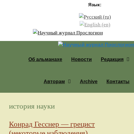
Перейти к содержимому
Язык:
Об альманахе
Новости
Редакция
Авторам
Archive
Контакты
история науки
Конрад Гесснер — грецист
(некоторые наблюдения)