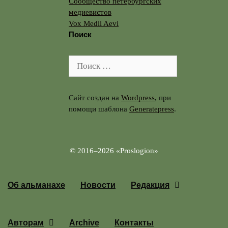
Сообщество петербургских
медиевистов
Vox Medii Aevi
Поиск
Поиск:
Сайт создан на
Wordpress
, при
помощи шаблона
Generatepress
.
© 2016–2026 «Proslogion»
Перейти к содержимому
Об альманахе
Новости
Редакция
Авторам
Archive
Контакты