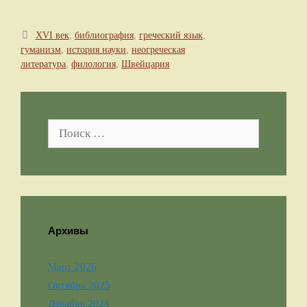
Метки
XVI век
,
библиография
,
греческий язык
,
гуманизм
,
история науки
,
неогреческая
литература
,
филология
,
Швейцария
Поиск:
Архивы
Март 2026
Октябрь 2025
Декабрь 2024