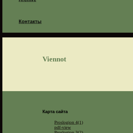
Контакты
Viennot
Карта сайта
Proslogion 4(1)
pdf-view
Proslogion 3(2)