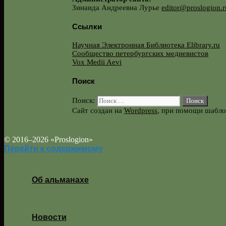
Зинаида Андреевна Лурье
editor@proslogion.r
Ссылки
Научная Электронная Библиотека Elibrary.ru
Сообщество петербургских медиевистов
Vox Medii Aevi
Поиск
Поиск:
Сайт создан на
Wordpress
, при помощи шабл
© 2016–2026 «Proslogion»
Перейти к содержимому
Об альманахе
Новости