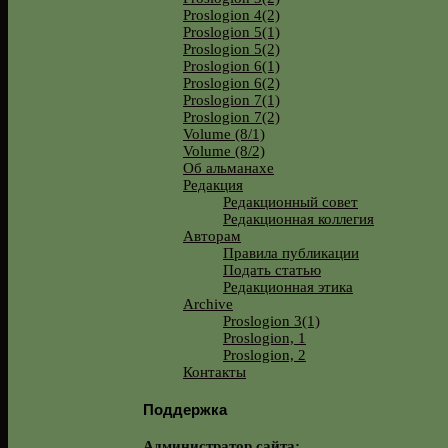
Proslogion 4(2)
Proslogion 5(1)
Proslogion 5(2)
Proslogion 6(1)
Proslogion 6(2)
Proslogion 7(1)
Proslogion 7(2)
Volume (8/1)
Volume (8/2)
Об альманахе
Редакция
Редакционный совет
Редакционная коллегия
Авторам
Правила публикации
Подать статью
Редакционная этика
Archive
Proslogion 3(1)
Proslogion, 1
Proslogion, 2
Контакты
Поддержка
Администратор сайта: