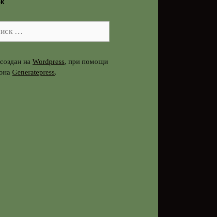
ск
к:
 создан на
Wordpress
, при помощи
она
Generatepress
.