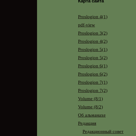
Карта сайта
Proslogion 4(1)
pdf-view
Proslogion 3(2)
Proslogion 4(2)
Proslogion 5(1)
Proslogion 5(2)
Proslogion 6(1)
Proslogion 6(2)
Proslogion 7(1)
Proslogion 7(2)
Volume (8/1)
Volume (8/2)
Об альманахе
Редакция
Редакционный совет