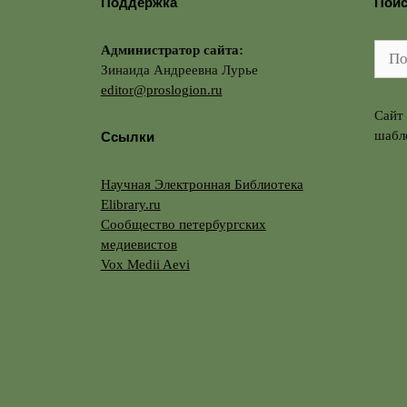
Поддержка
Пои
Администратор сайта:
Поис
Зинаида Андреевна Лурье
editor@proslogion.ru
Сайт
шабл
Ссылки
Научная Электронная Библиотека
Elibrary.ru
Сообщество петербургских
медиевистов
Vox Medii Aevi